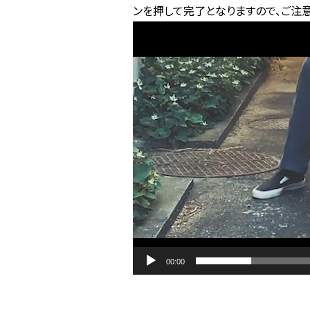
ンを押して完了となりますので、ご注意
動
画
プ
レ
ー
ヤ
ー
00:00