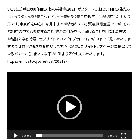
9/18（土）朝10:00「MIICA 秋の芸術祭2021」がスタートしました！ MIICA生たち
にとって初となる『完全ウェブサイト完結型（完全無観客｜生配信無し）』という
形です。東京都を中心に今月末まで継続されている緊急事態宣言ですが、そん
な制約の中でも表現すること、誰かに何かを伝え届けることを目指した末の
『結晶』となる特設ウェブサイトでのアウトプットです。 9/30までご覧いただけま
すのでぜひアクセスをお願いします！MIICAウェブサイトトップページに掲出して
いるバナーから、または以下のURLよりアクセスいただけます。
https://miica.tokyo/festival/2021a/
動
画
プ
レ
ー
ヤ
ー
00:00
00:40