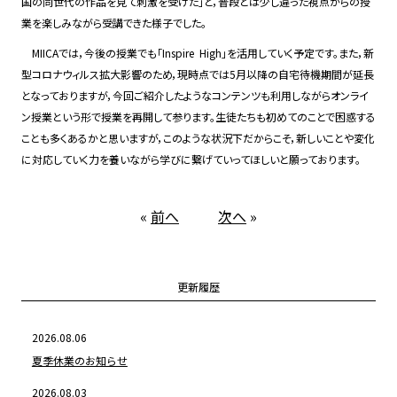
国の同世代の作品を見て刺激を受けた」と，普段とは少し違った視点からの授
業を楽しみながら受講できた様子でした。
MIICAでは，今後の授業でも「Inspire High」を活用していく予定です。また，新
型コロナウィルス拡大影響のため，現時点では5月以降の自宅待機期間が延長
となっておりますが，今回ご紹介したようなコンテンツも利用しながらオンライ
ン授業という形で授業を再開して参ります。生徒たちも初めてのことで困惑する
ことも多くあるかと思いますが，このような状況下だからこそ，新しいことや変化
に対応していく力を養いながら学びに繋げていってほしいと願っております。
«
前へ
次へ
»
更新履歴
2026.08.06
夏季休業のお知らせ
2026.08.03