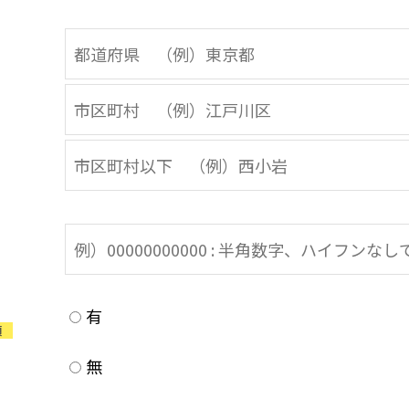
有
須
無